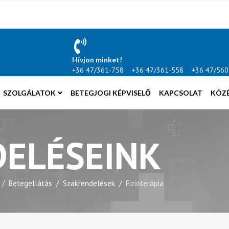
Hívjon minket!
+36 47/361-758 +36 47/361-558 +36 47/560
SZOLGÁLATOK
BETEGJOGI KÉPVISELŐ
KAPCSOLAT
KÖZ
ELÉSEINK
Betegellátás
Szakrendelések
Fizioterápia